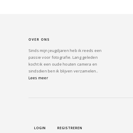
OVER ONS
Sinds mijn jeugdjaren heb ik reeds een
passie voor fotografie. Lang geleden
kocht ik een oude houten camera en
sindsdien ben ik blijven verzamelen..
Lees meer
LOGIN
REGISTREREN