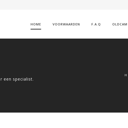
HOME
VOORWAARDEN
F.A.Q
OLDCAM
H
 een specialist.