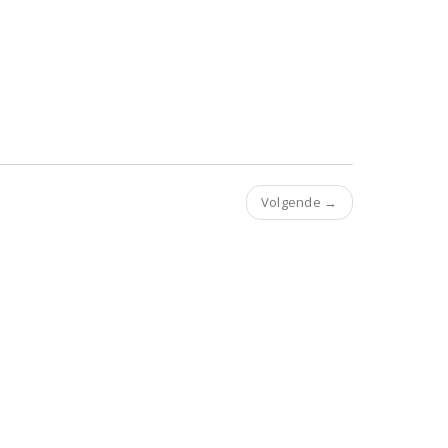
Volgende →