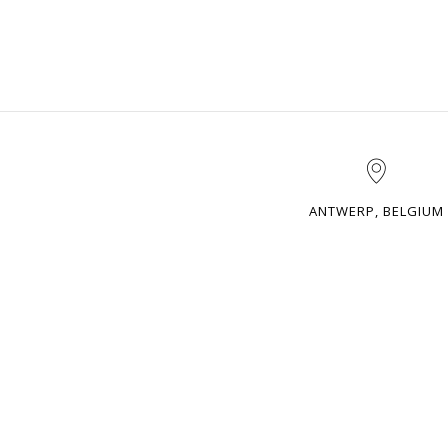
ANTWERP, BELGIUM