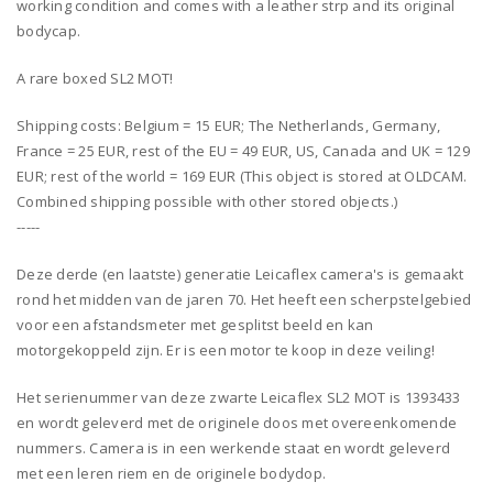
working condition and comes with a leather strp and its original
bodycap.
A rare boxed SL2 MOT!
Shipping costs: Belgium = 15 EUR; The Netherlands, Germany,
France = 25 EUR, rest of the EU = 49 EUR, US, Canada and UK = 129
EUR; rest of the world = 169 EUR (This object is stored at OLDCAM.
Combined shipping possible with other stored objects.)
-----
Deze derde (en laatste) generatie Leicaflex camera's is gemaakt
rond het midden van de jaren 70. Het heeft een scherpstelgebied
voor een afstandsmeter met gesplitst beeld en kan
motorgekoppeld zijn. Er is een motor te koop in deze veiling!
Het serienummer van deze zwarte Leicaflex SL2 MOT is 1393433
en wordt geleverd met de originele doos met overeenkomende
nummers. Camera is in een werkende staat en wordt geleverd
met een leren riem en de originele bodydop.