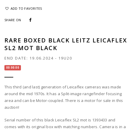
ADD TO FAVORITES
SHARE ON
RARE BOXED BLACK LEITZ LEICAFLEX
SL2 MOT BLACK
END DATE:
19.06.2024
-
19U20
00:00:00
This third (and last) generation of Leicaflex cameras was made
around the mid 1970s. It has a Split-image rangefinder focusing
area and can be Motor-coupled. There is a motor for sale in this
auction!
Serial number of this black Leicaflex SL2 mot is 1393433 and
comes with its original box with matching numbers. Camera is in a