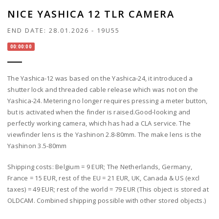
NICE YASHICA 12 TLR CAMERA
END DATE:
28.01.2026
-
19U55
00:00:00
The Yashica-12 was based on the Yashica-24, it introduced a
shutter lock and threaded cable release which was not on the
Yashica-24. Metering no longer requires pressing a meter button,
but is activated when the finder is raised.Good-looking and
perfectly working camera, which has had a CLA service. The
viewfinder lens is the Yashinon 2.8-80mm. The make lens is the
Yashinon 3.5-80mm
Shipping costs: Belgium = 9 EUR; The Netherlands, Germany,
France = 15 EUR, rest of the EU = 21 EUR, UK, Canada & US (excl
taxes) = 49 EUR; rest of the world = 79 EUR (This object is stored at
OLDCAM. Combined shipping possible with other stored objects.)