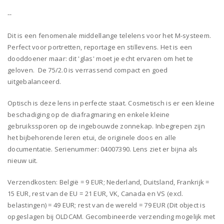
--
Dit is een fenomenale middellange telelens voor het M-systeem.
Perfect voor portretten, reportage en stillevens. Het is een
dooddoener maar: dit 'glas' moet je echt ervaren om het te
geloven. De 75/2.0 is verrassend compact en goed
uitgebalanceerd.
Optisch is deze lens in perfecte staat. Cosmetisch is er een kleine
beschadiging op de diafragmaring en enkele kleine
gebruikssporen op de ingebouwde zonnekap. Inbegrepen zijn
het bijbehorende leren etui, de originele doos en alle
documentatie. Serienummer: 04007390. Lens ziet er bijna als
nieuw uit.
Verzendkosten: België = 9 EUR; Nederland, Duitsland, Frankrijk =
15 EUR, rest van de EU = 21 EUR, VK, Canada en VS (excl.
belastingen) = 49 EUR; rest van de wereld = 79 EUR (Dit object is
opgeslagen bij OLDCAM. Gecombineerde verzending mogelijk met