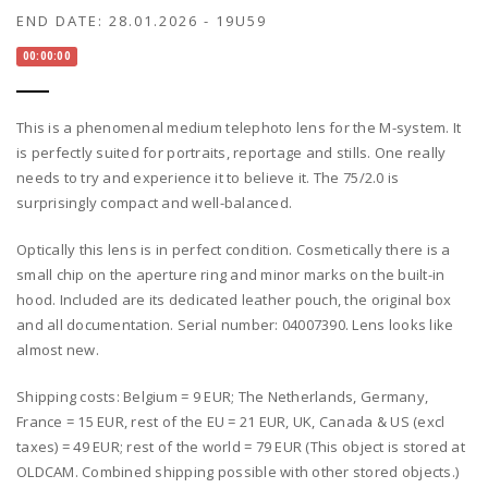
END DATE:
28.01.2026
-
19U59
00:00:00
This is a phenomenal medium telephoto lens for the M-system. It
is perfectly suited for portraits, reportage and stills. One really
needs to try and experience it to believe it. The 75/2.0 is
surprisingly compact and well-balanced.
Optically this lens is in perfect condition. Cosmetically there is a
small chip on the aperture ring and minor marks on the built-in
hood. Included are its dedicated leather pouch, the original box
and all documentation. Serial number: 04007390. Lens looks like
almost new.
Shipping costs: Belgium = 9 EUR; The Netherlands, Germany,
France = 15 EUR, rest of the EU = 21 EUR, UK, Canada & US (excl
taxes) = 49 EUR; rest of the world = 79 EUR (This object is stored at
OLDCAM. Combined shipping possible with other stored objects.)