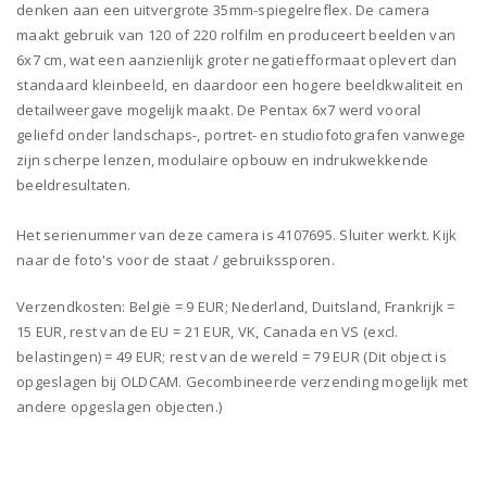
denken aan een uitvergrote 35mm-spiegelreflex. De camera
maakt gebruik van 120 of 220 rolfilm en produceert beelden van
6x7 cm, wat een aanzienlijk groter negatiefformaat oplevert dan
standaard kleinbeeld, en daardoor een hogere beeldkwaliteit en
detailweergave mogelijk maakt. De Pentax 6x7 werd vooral
geliefd onder landschaps-, portret- en studiofotografen vanwege
zijn scherpe lenzen, modulaire opbouw en indrukwekkende
beeldresultaten.
Het serienummer van deze camera is 4107695. Sluiter werkt. Kijk
naar de foto's voor de staat / gebruikssporen.
Verzendkosten: België = 9 EUR; Nederland, Duitsland, Frankrijk =
15 EUR, rest van de EU = 21 EUR, VK, Canada en VS (excl.
belastingen) = 49 EUR; rest van de wereld = 79 EUR (Dit object is
opgeslagen bij OLDCAM. Gecombineerde verzending mogelijk met
andere opgeslagen objecten.)