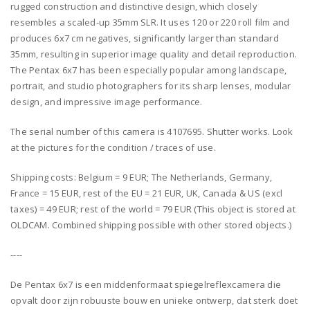
rugged construction and distinctive design, which closely
resembles a scaled-up 35mm SLR. It uses 120 or 220 roll film and
produces 6x7 cm negatives, significantly larger than standard
35mm, resulting in superior image quality and detail reproduction.
The Pentax 6x7 has been especially popular among landscape,
portrait, and studio photographers for its sharp lenses, modular
design, and impressive image performance.
The serial number of this camera is 4107695. Shutter works. Look
at the pictures for the condition / traces of use.
Shipping costs: Belgium = 9 EUR; The Netherlands, Germany,
France = 15 EUR, rest of the EU = 21 EUR, UK, Canada & US (excl
taxes) = 49 EUR; rest of the world = 79 EUR (This object is stored at
OLDCAM. Combined shipping possible with other stored objects.)
----
De Pentax 6x7 is een middenformaat spiegelreflexcamera die
opvalt door zijn robuuste bouw en unieke ontwerp, dat sterk doet