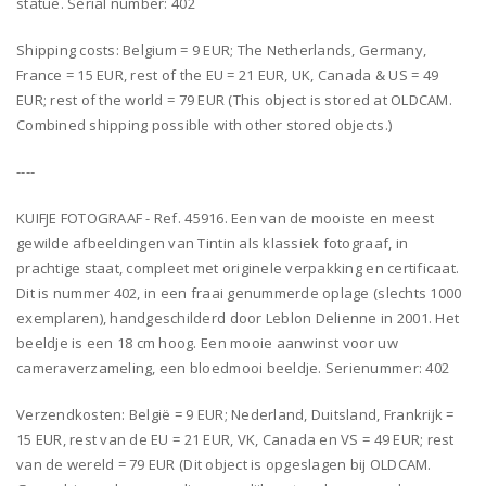
statue. Serial number: 402
Shipping costs: Belgium = 9 EUR; The Netherlands, Germany,
France = 15 EUR, rest of the EU = 21 EUR, UK, Canada & US = 49
EUR; rest of the world = 79 EUR (This object is stored at OLDCAM.
Combined shipping possible with other stored objects.)
----
KUIFJE FOTOGRAAF - Ref. 45916. Een van de mooiste en meest
gewilde afbeeldingen van Tintin als klassiek fotograaf, in
prachtige staat, compleet met originele verpakking en certificaat.
Dit is nummer 402, in een fraai genummerde oplage (slechts 1000
exemplaren), handgeschilderd door Leblon Delienne in 2001. Het
beeldje is een 18 cm hoog. Een mooie aanwinst voor uw
cameraverzameling, een bloedmooi beeldje. Serienummer: 402
Verzendkosten: België = 9 EUR; Nederland, Duitsland, Frankrijk =
15 EUR, rest van de EU = 21 EUR, VK, Canada en VS = 49 EUR; rest
van de wereld = 79 EUR (Dit object is opgeslagen bij OLDCAM.