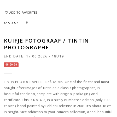
ADD TO FAVORITES
SHARE ON
KUIFJE FOTOGRAAF / TINTIN
PHOTOGRAPHE
END DATE:
17.06.2026
-
18U19
00:00:00
TINTIN PHOTOGRAPHER - Ref. 45916. One of the finest and most
sought-after images of Tintin as a classic photographer, in
beautiful condition, complete with original packaging and
certificate. This is No. 402, in a nicely numbered edition (only 1000
copies), hand-painted by Leblon Delienne in 2001. It’s about 18 cm
in height. Nice addiction to your camera collection, a real beautiful