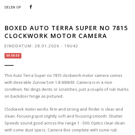
DELEN OP
BOXED AUTO TERRA SUPER NO 7815
CLOCKWORK MOTOR CAMERA
EINDDATUM:
28.01.2026
-
19U42
00:00:00
This Auto Terra Super no 7815 clockwork motor camera comes
with desirable Zunow 5cm 1.8 600693. Camera is in a nice
condition. No dings dents or scratches, just a couple of rub marks
on backdoor hinge as pictured.
Clockwork motor works firm and strong and finder is clear and
clean. Focusing spot slightly soft and focusing smooth. Shutter
Speeds sound good across the range 1 - 500. Optics clear clean
with some dust specs. Camera Box complete with some rub