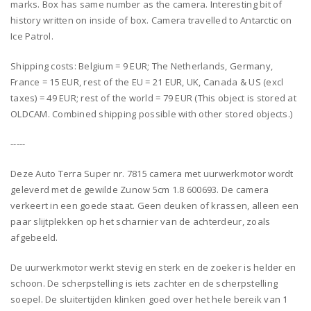
marks. Box has same number as the camera. Interesting bit of
history written on inside of box. Camera travelled to Antarctic on
Ice Patrol.
Shipping costs: Belgium = 9 EUR; The Netherlands, Germany,
France = 15 EUR, rest of the EU = 21 EUR, UK, Canada & US (excl
taxes) = 49 EUR; rest of the world = 79 EUR (This object is stored at
OLDCAM. Combined shipping possible with other stored objects.)
-----
Deze Auto Terra Super nr. 7815 camera met uurwerkmotor wordt
geleverd met de gewilde Zunow 5cm 1.8 600693. De camera
verkeert in een goede staat. Geen deuken of krassen, alleen een
paar slijtplekken op het scharnier van de achterdeur, zoals
afgebeeld.
De uurwerkmotor werkt stevig en sterk en de zoeker is helder en
schoon. De scherpstelling is iets zachter en de scherpstelling
soepel. De sluitertijden klinken goed over het hele bereik van 1