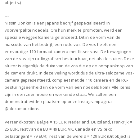
objects.)
---
Nissin Donkin is een Japans bedrijf gespecialiseerd in
voorverpakte noedels. Om hun merk te promoten, werd een
speciale weggeefcamera gelanceerd. Dit in de vorm van de
mascotte van het bedrijf, een rode vos. De vos heeft een
eenvoudige 110 formaat camera met flitser vast. De bewegingen
van de vos zijn radiografisch bestuurbaar, net als de sluiter. Deze
sluiter is eigenlijk de duim van de vos die op de ontspanknop van
de camera drukt. In deze veiling wordt dus de ultra-zeldzame vos-
camera gepresenteerd, compleet met de 110 camera en de RC-
besturingseenheid (in de vorm van een noedels kom). Alle items
zijn in een zeer mooie en werkende staat. We zullen een
demonstratievideo plaatsen op onze Instagrampagina
@oldcamauctions.
Verzendkosten: België = 15 EUR; Nederland, Duitsland, Frankrijk =
25 EUR, rest van de EU = 49 EUR, VK, Canada en VS (excl.
belastingen) = 79 EUR; rest van de wereld = 129 EUR (Dit object is