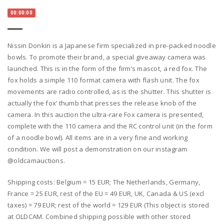
00:00:00
Nissin Donkin is a Japanese firm specialized in pre-packed noodle
bowls. To promote their brand, a special giveaway camera was
launched. This is in the form of the firm’s mascot, a red fox. The
fox holds a simple 110 format camera with flash unit. The fox
movements are radio controlled, as is the shutter. This shutter is
actually the fox’ thumb that presses the release knob of the
camera. In this auction the ultra-rare Fox camera is presented,
complete with the 110 camera and the RC control unit (in the form
of a noodle bowl). All items are in a very fine and working
condition. We will post a demonstration on our instagram
@oldcamauctions.
Shipping costs: Belgium = 15 EUR; The Netherlands, Germany,
France = 25 EUR, rest of the EU = 49 EUR, UK, Canada & US (excl
taxes) = 79 EUR; rest of the world = 129 EUR (This object is stored
at OLDCAM. Combined shipping possible with other stored