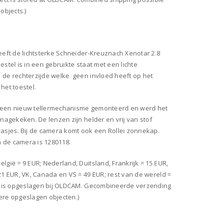
objects.)
eeft de lichtsterke Schneider-Kreuznach Xenotar 2.8
estel is in een gebruikte staat met een lichte
 de rechterzijde welke geen invloed heeft op het
het toestel.
 een nieuw tellermechanisme gemonteerd en werd het
 nagekeken. De lenzen zijn helder en vrij van stof
rasjes. Bij de camera komt ook een Rollei zonnekap.
de camera is 1280118.
lgië = 9 EUR; Nederland, Duitsland, Frankrijk = 15 EUR,
21 EUR, VK, Canada en VS = 49 EUR; rest van de wereld =
ct is opgeslagen bij OLDCAM. Gecombineerde verzending
ere opgeslagen objecten.)