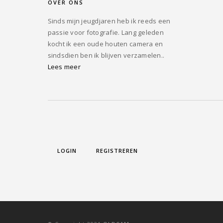
OVER ONS
Sinds mijn jeugdjaren heb ik reeds een
passie voor fotografie. Lang geleden
kocht ik een oude houten camera en
sindsdien ben ik blijven verzamelen..
Lees meer
LOGIN
REGISTREREN