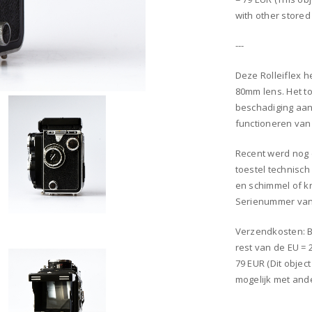
with other stored 
---
Deze Rolleiflex h
80mm lens. Het to
beschadiging aan
functioneren van 
Recent werd nog
toestel technisch
en schimmel of k
Serienummer van 
Verzendkosten: Be
rest van de EU = 
79 EUR (Dit obje
mogelijk met and