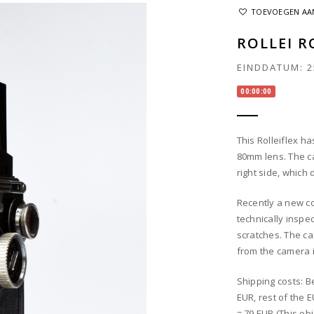
TOEVOEGEN AAN
ROLLEI R
EINDDATUM:
2
00:00:00
This Rolleiflex 
80mm lens. The c
right side, which 
Recently a new c
technically inspe
scratches. The ca
from the camera 
Shipping costs: B
EUR, rest of the 
= 79 EUR (This ob