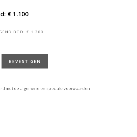
od:
€ 1.100
9
GEND BOD:
€ 1.200
BEVESTIGEN
oord met de algemene en speciale voorwaarden