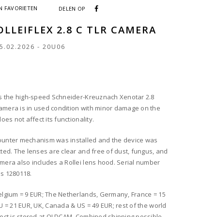
 FAVORIETEN
DELEN OP
OLLEIFLEX 2.8 C TLR CAMERA
5.02.2026
-
20U06
has the high-speed Schneider-Kreuznach Xenotar 2.8
amera is in used condition with minor damage on the
does not affect its functionality.
ounter mechanism was installed and the device was
cted. The lenses are clear and free of dust, fungus, and
mera also includes a Rollei lens hood. Serial number
is 1280118.
elgium = 9 EUR; The Netherlands, Germany, France = 15
EU = 21 EUR, UK, Canada & US = 49 EUR; rest of the world
ject is stored at OLDCAM. Combined shipping possible