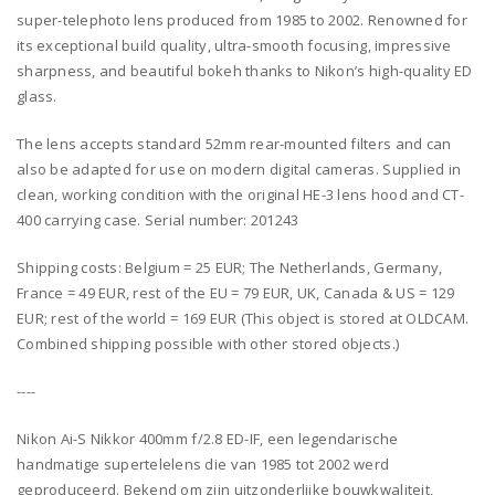
super-telephoto lens produced from 1985 to 2002. Renowned for
its exceptional build quality, ultra-smooth focusing, impressive
sharpness, and beautiful bokeh thanks to Nikon’s high-quality ED
glass.
The lens accepts standard 52mm rear-mounted filters and can
also be adapted for use on modern digital cameras. Supplied in
clean, working condition with the original HE-3 lens hood and CT-
400 carrying case. Serial number: 201243
Shipping costs: Belgium = 25 EUR; The Netherlands, Germany,
France = 49 EUR, rest of the EU = 79 EUR, UK, Canada & US = 129
EUR; rest of the world = 169 EUR (This object is stored at OLDCAM.
Combined shipping possible with other stored objects.)
----
Nikon Ai-S Nikkor 400mm f/2.8 ED-IF, een legendarische
handmatige supertelelens die van 1985 tot 2002 werd
geproduceerd. Bekend om zijn uitzonderlijke bouwkwaliteit,