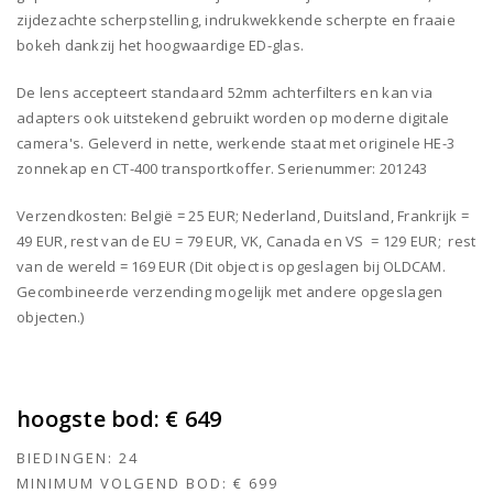
zijdezachte scherpstelling, indrukwekkende scherpte en fraaie
bokeh dankzij het hoogwaardige ED-glas.
De lens accepteert standaard 52mm achterfilters en kan via
adapters ook uitstekend gebruikt worden op moderne digitale
camera's. Geleverd in nette, werkende staat met originele HE-3
zonnekap en CT-400 transportkoffer. Serienummer: 201243
Verzendkosten: België = 25 EUR; Nederland, Duitsland, Frankrijk =
49 EUR, rest van de EU = 79 EUR, VK, Canada en VS = 129 EUR; rest
van de wereld = 169 EUR (Dit object is opgeslagen bij OLDCAM.
Gecombineerde verzending mogelijk met andere opgeslagen
objecten.)
hoogste bod:
€ 649
BIEDINGEN:
24
MINIMUM VOLGEND BOD:
€ 699