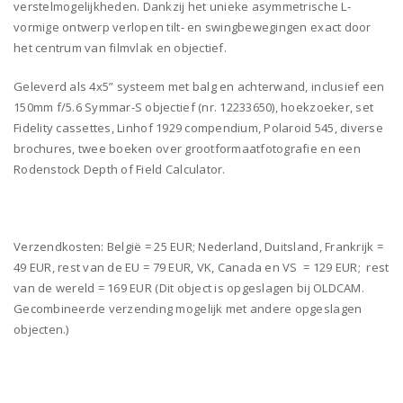
verstelmogelijkheden. Dankzij het unieke asymmetrische L-
vormige ontwerp verlopen tilt- en swingbewegingen exact door
het centrum van filmvlak en objectief.
Geleverd als 4x5” systeem met balg en achterwand, inclusief een
150mm f/5.6 Symmar-S objectief (nr. 12233650), hoekzoeker, set
Fidelity cassettes, Linhof 1929 compendium, Polaroid 545, diverse
brochures, twee boeken over grootformaatfotografie en een
Rodenstock Depth of Field Calculator.
Verzendkosten: België = 25 EUR; Nederland, Duitsland, Frankrijk =
49 EUR, rest van de EU = 79 EUR, VK, Canada en VS = 129 EUR; rest
van de wereld = 169 EUR (Dit object is opgeslagen bij OLDCAM.
Gecombineerde verzending mogelijk met andere opgeslagen
objecten.)