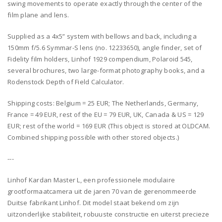
swing movements to operate exactly through the center of the
film plane and lens.
Supplied as a 4x5” system with bellows and back, including a
150mm f/5.6 Symmar-S lens (no. 12233650), angle finder, set of
Fidelity film holders, Linhof 1929 compendium, Polaroid 545,
several brochures, two large-format photography books, and a
Rodenstock Depth of Field Calculator.
Shipping costs: Belgium = 25 EUR; The Netherlands, Germany,
France = 49 EUR, rest of the EU = 79 EUR, UK, Canada & US = 129
EUR; rest of the world = 169 EUR (This object is stored at OLDCAM.
Combined shipping possible with other stored objects.)
---
Linhof Kardan Master L, een professionele modulaire
grootformaatcamera uit de jaren 70 van de gerenommeerde
Duitse fabrikant Linhof. Dit model staat bekend om zijn
uitzonderlijke stabiliteit, robuuste constructie en uiterst precieze