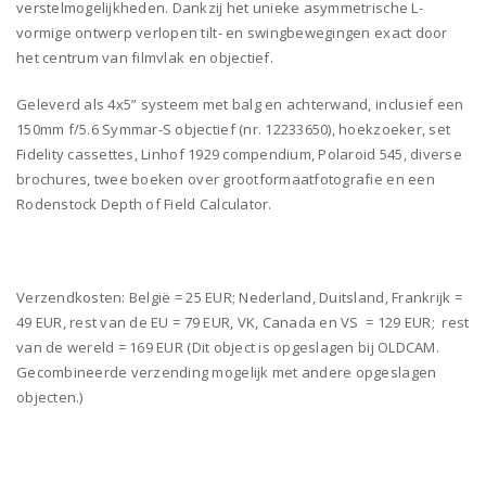
verstelmogelijkheden. Dankzij het unieke asymmetrische L-
vormige ontwerp verlopen tilt- en swingbewegingen exact door
het centrum van filmvlak en objectief.
Geleverd als 4x5” systeem met balg en achterwand, inclusief een
150mm f/5.6 Symmar-S objectief (nr. 12233650), hoekzoeker, set
Fidelity cassettes, Linhof 1929 compendium, Polaroid 545, diverse
brochures, twee boeken over grootformaatfotografie en een
Rodenstock Depth of Field Calculator.
Verzendkosten: België = 25 EUR; Nederland, Duitsland, Frankrijk =
49 EUR, rest van de EU = 79 EUR, VK, Canada en VS = 129 EUR; rest
van de wereld = 169 EUR (Dit object is opgeslagen bij OLDCAM.
Gecombineerde verzending mogelijk met andere opgeslagen
objecten.)