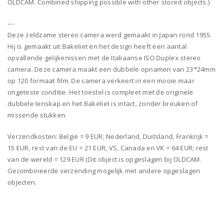
OLDCAM. Combined shipping possible with other stored objects.)
---
Deze zeldzame stereo camera werd gemaakt in Japan rond 1955.
Hij is gemaakt uit Bakeliet en het design heeft een aantal
opvallende gelijkenissen met de Italiaanse ISO Duplex stereo
camera. Deze camera maakt een dubbele opnamen van 23*24mm
op 120 formaat film. De camera verkeert in een mooie maar
ongeteste conditie. Het toestel is compleet met de originele
dubbele lenskap en het Bakeliet is intact, zonder breuken of
missende stukken.
Verzendkosten: België = 9 EUR; Nederland, Duitsland, Frankrijk =
15 EUR, rest van de EU = 21 EUR, VS, Canada en VK = 64 EUR; rest
van de wereld = 129 EUR (Dit object is opgeslagen bij OLDCAM.
Gecombineerde verzending mogelijk met andere opgeslagen
objecten.