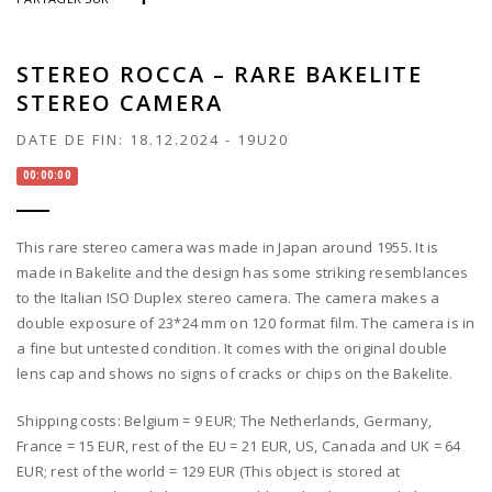
STEREO ROCCA – RARE BAKELITE
STEREO CAMERA
DATE DE FIN:
18.12.2024
-
19U20
00:00:00
This rare stereo camera was made in Japan around 1955. It is
made in Bakelite and the design has some striking resemblances
to the Italian ISO Duplex stereo camera. The camera makes a
double exposure of 23*24 mm on 120 format film. The camera is in
a fine but untested condition. It comes with the original double
lens cap and shows no signs of cracks or chips on the Bakelite.
Shipping costs: Belgium = 9 EUR; The Netherlands, Germany,
France = 15 EUR, rest of the EU = 21 EUR, US, Canada and UK = 64
EUR; rest of the world = 129 EUR (This object is stored at