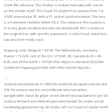
crank film advance. The shutter is cocked manually with a lever
on the shutter itself. The Copal SV shutter has speeds from 1 to
1/500 second plus 'B', with a PC socket synchronisation. The lens
is a 3-element Yashikor 60mm f/3.5. The camera in this auction is
in a very good condition but was not tested with film. It comes in
the original box, with specific paperwork, a solar hood, metal lens
cap and ever-ready case.
Shipping costs: Belgium = 9 EUR; The Netherlands, Germany,
France = 15 EUR, rest of the EU = 21 EUR, UK, Canada & US = 49
EUR; rest of the world = 79 EUR (This object is stored at OLDCAM.
Combined shipping possible with other stored objects.)
---
Yashica introduceerde in 1958 het model 44 als Japans eerste 4x4
TLR. De camera werd in verschillende kleurvarianten
aangeboden, maar de grijze versie bleek het populairst te zijn. De
Yashica 44 heeft een filmtransport met hendel. De sluiter wordt
handmatig gespannen op de sluiter zelf. De Copal SV-sluiter heeft