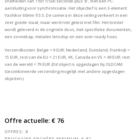
snelheden van 1 tot 1/500 seconde plus 'B', met een PC-
aansluiting voor synchronisatie. Het objectief is een 3-element
Yashikor 60mm f/3.5. De camera in deze veiling verkeert in een
zeer goede staat, maar werd niet getest met film. Het toestel
wordt geleverd in de originele doos, met specifieke documenten,
een zonnekap, metalen lensdop en een ever-ready hoes.
Verzendkosten: België = 9 EUR; Nederland, Duitsland, Frankrijk =
15 EUR, rest van de EU = 21 EUR, VK, Canada en VS = 49 EUR; rest
van de wereld = 79 EUR (Dit object is opgeslagen bij OLDCAM.
Gecombineerde verzending mogelijk met andere opgeslagen
objecten.)
Offre actuelle:
€ 76
OFFRES:
8
PROCHAINE ENCHÈRE MINIMUM:
€ 81