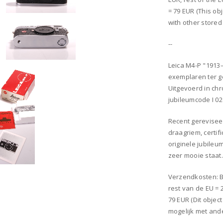
= 79 EUR (This ob
with other stored 
--
Leica M4-P "1913–
exemplaren ter g
Uitgevoerd in ch
jubileumcode I 02
Recent gerevisee
draagriem, certif
originele jubileu
zeer mooie staat
Verzendkosten: Be
rest van de EU = 
79 EUR (Dit obje
mogelijk met and