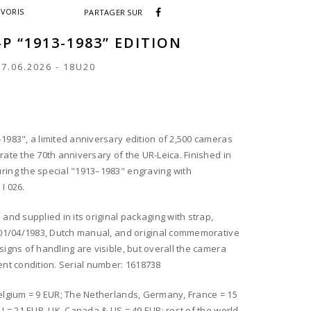
AVORIS
PARTAGER SUR
-P “1913-1983” EDITION
17.06.2026
-
18U20
1983", a limited anniversary edition of 2,500 cameras
rate the 70th anniversary of the UR-Leica. Finished in
ring the special "1913–1983" engraving with
I 026.
 and supplied in its original packaging with strap,
d 01/04/1983, Dutch manual, and original commemorative
signs of handling are visible, but overall the camera
ent condition. Serial number: 1618738
elgium = 9 EUR; The Netherlands, Germany, France = 15
EU = 21 EUR, UK, Canada & US = 49 EUR; rest of the world