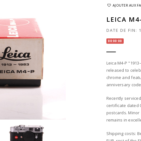
AJOUTER AUX F
LEICA M4
DATE DE FIN:
00:00:00
Leica M4-P "1913–
released to celeb
chrome and featu
anniversary code 
Recently serviced
certificate date
postcards. Minor 
remains in excell
Shipping costs: B
EUR, rest of the 