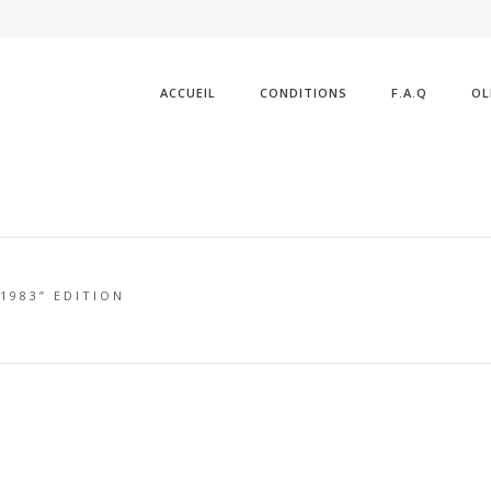
ACCUEIL
CONDITIONS
F.A.Q
OL
-1983” EDITION