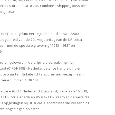
ject is stored at OLDCAM. Combined shipping possible
objects.)
1983", een gelimiteerde jubileumeditie van 2.500
elegenheid van de 70e verjaardag van de UR-Leica.
room met de speciale gravering "1913–1983" en
6.
rd en geleverd in de originele verpakking met
icaat (01/04/1983), Nederlandstalige handleiding en
mpostkaarten. Enkele lichte sporen aanwezig, maar in
. Serienummer: 1618738
lgië = 9 EUR; Nederland, Duitsland, Frankrijk = 15 EUR,
21 EUR, VK, Canada en VS = 49 EUR; rest van de wereld =
ct is opgeslagen bij OLDCAM. Gecombineerde verzending
ere opgeslagen objecten