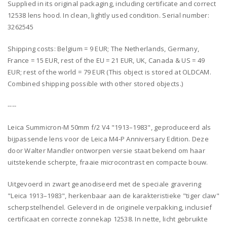
Supplied in its original packaging, including certificate and correct
12538 lens hood. In clean, lightly used condition. Serial number:
3262545
Shipping costs: Belgium = 9 EUR; The Netherlands, Germany,
France = 15 EUR, rest of the EU = 21 EUR, UK, Canada & US = 49
EUR; rest of the world = 79 EUR (This object is stored at OLDCAM.
Combined shipping possible with other stored objects.)
----
Leica Summicron-M 50mm f/2 V4 "1913–1983", geproduceerd als
bijpassende lens voor de Leica M4-P Anniversary Edition. Deze
door Walter Mandler ontworpen versie staat bekend om haar
uitstekende scherpte, fraaie microcontrast en compacte bouw.
Uitgevoerd in zwart geanodiseerd met de speciale gravering
"Leica 1913–1983", herkenbaar aan de karakteristieke "tiger claw"
scherpstelhendel. Geleverd in de originele verpakking, inclusief
certificaat en correcte zonnekap 12538. In nette, licht gebruikte