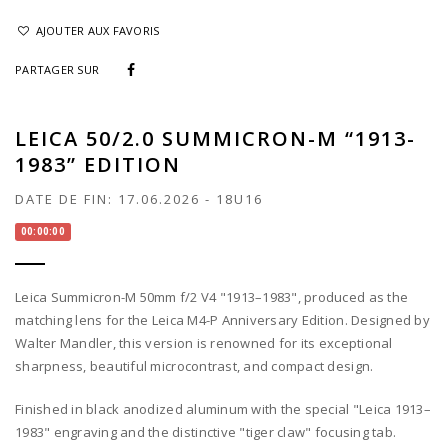
AJOUTER AUX FAVORIS
PARTAGER SUR
LEICA 50/2.0 SUMMICRON-M “1913-
1983” EDITION
DATE DE FIN:
17.06.2026
-
18U16
00:00:00
Leica Summicron-M 50mm f/2 V4 "1913–1983", produced as the
matching lens for the Leica M4-P Anniversary Edition. Designed by
Walter Mandler, this version is renowned for its exceptional
sharpness, beautiful microcontrast, and compact design.
Finished in black anodized aluminum with the special "Leica 1913–
1983" engraving and the distinctive "tiger claw" focusing tab.